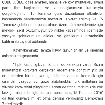
ÇUBUKOĞLU, daire amirleri, mahalle ve köy muhtarları, siyasi
parti ilçe başkanları ve vatandaşlarımızın katılımıyla
gerçekleştirildi. 15 Temmuz günü düzenlenen etkinlikler
kapsamında şehitlerimizin mezarları ziyaret edilmiş ve 15
Temmuz şehitlerimiz başta olmak üzere tüm şehitlerimiz için
mevlid-i şerif okutulmuştur.
Etkinlikler kapsamında ilçemizde
yaşayan şehitlerimizin aileleri ve gazilerimiz protokolün
katılımı ile ziyaret edilmiştir.
Kaymakamımız Hamza İNAM günün anlam ve önemini
anlatan konuşmasında;
“Tıpkı kişiler gibi, milletlerin de karakteri vardır. Bizim
milletimizin karakteri, gerçekten erdemlerle donatılmıştır. Bu
erdemlerden biri de, yeri geldiğinde vatanını korumak için
canından vazgeçmeyi göze alabilmektir. Türk milletinin bu
yüksek karakterini yüzyıllara uzanan destansı tarihimizde çok
kez görmüşüzdür. İşte bunların sonuncusu, 15 Temmuz 2016'
da tüm dünyaya millet olma dersini verdiğimiz Demokrasi
Zaferi’mizdir.