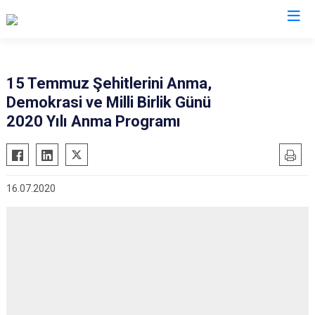
Kars
15 Temmuz Şehitlerini Anma,
Demokrasi ve Milli Birlik Günü
Akyaka
2020 Yılı Anma Programı
Arpaçay
Digor
Kağızman
16.07.2020
Sarıkamış
Selim
Susuz