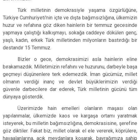
Türk milletinin demokrasiyle yaşama özgürlüğüne,
Türkiye Cumhuriyeti'nin içte ve dışta bağımsızlığına, ülkemizin
huzur ve refahına göz diken hainlerin bir temmuz gecesinde
yapmaya çalıştığı kalkışmayı, sokağa caddeye dökülen genç,
yaşlı, kadın, erkek Türk milletinden milyonların bastırdığı bir
destandır 15 Temmuz.
Bizler o gece, demokrasimizi asla hainlerin eline
bırakamazdık. Milletimizin refahını ve huzurunu, darbeyle başa
geçmeyi düşünenlere terk edemezdik. İman gücümüz, millet
olmanın verdiği inanç ve devlet büyüklerimizin verdiği
güvenle darbecilere dar ederek, Türk milletinin gücünü tüm
dünyaya gösterdik.
Üzerimizde hain emelleri olanların maşası olan
yapılanmalar, ülkemizde kaos ve kargaşa ortamı yaratmak
isteyerek, bu milletin bağımsızlığına, demokrasisine, şerefine
göz diktiler. Fakat biz, millet olarak el ele vererek, köprülere,
havaalanlarına, açık meydanlara koşarak, bayrağımıza sahip