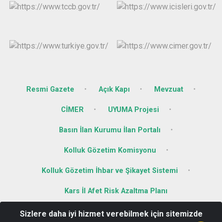
Resmi Gazete
Açık Kapı
Mevzuat
CİMER
UYUMA Projesi
Basın İlan Kurumu İlan Portalı
Kolluk Gözetim Komisyonu
Kolluk Gözetim İhbar ve Şikayet Sistemi
Kars İl Afet Risk Azaltma Planı
Sizlere daha iyi hizmet verebilmek için sitemizde
Hükümet Konağı Kat.3 Kaymakamlık