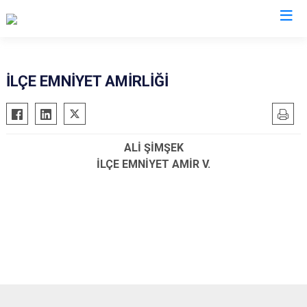
Kars
İLÇE EMNİYET AMİRLİĞİ
Akyaka
Arpaçay
ALİ ŞİMŞEK
Digor
İLÇE EMNİYET AMİR V.
Kağızman
Sarıkamış
Selim
Susuz