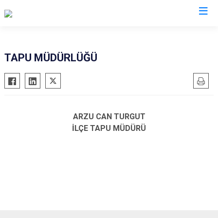
Kars
TAPU MÜDÜRLÜĞÜ
Akyaka
Arpaçay
Digor
ARZU CAN TURGUT
Kağızman
İLÇE TAPU MÜDÜRÜ
Sarıkamış
Selim
Susuz