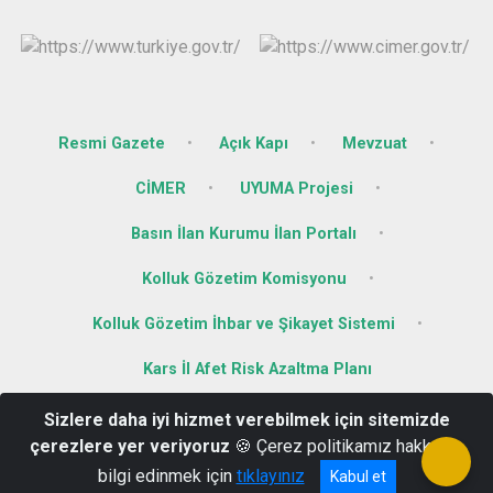
Resmi Gazete
Açık Kapı
Mevzuat
CİMER
UYUMA Projesi
Basın İlan Kurumu İlan Portalı
Kolluk Gözetim Komisyonu
Kolluk Gözetim İhbar ve Şikayet Sistemi
Kars İl Afet Risk Azaltma Planı
Sizlere daha iyi hizmet verebilmek için sitemizde
Hükümet Konağı Kat.3 Kaymakamlık
çerezlere yer veriyoruz
🍪 Çerez politikamız hakkında
Tel: 0474 511 55 55 Faks: 0474 511 51 18
bilgi edinmek için
tıklayınız
Kabul et