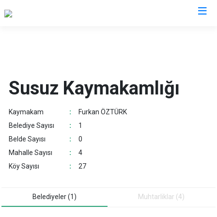
Kars
Akyaka
Susuz Kaymakamlığı
Arpaçay
Digor
Kaymakam
:
Furkan ÖZTÜRK
Kağızman
Belediye Sayısı
:
1
Sarıkamış
Belde Sayısı
:
0
Selim
Mahalle Sayısı
:
4
Susuz
Köy Sayısı
:
27
Belediyeler (1)
Muhtarliklar (4)