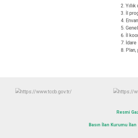
Yıllı
İl pr
Envant
Genel
İl ko
İdare 
Plan,
Resmi Ga
Basın İlan Kurumu İlan 