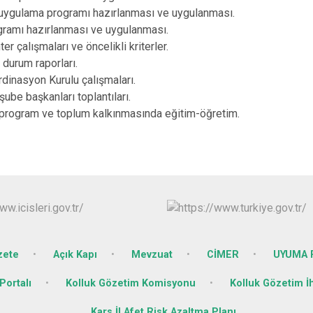
k uygulama programı hazırlanması ve uygulanması.
ogramı hazırlanması ve uygulanması.
er çalışmaları ve öncelikli kriterler.
 durum raporları.
ordinasyon Kurulu çalışmaları.
şube başkanları toplantıları.
 program ve toplum kalkınmasında eğitim-öğretim.
zete
Açık Kapı
Mevzuat
CİMER
UYUMA P
Portalı
Kolluk Gözetim Komisyonu
Kolluk Gözetim İ
Kars İl Afet Risk Azaltma Planı