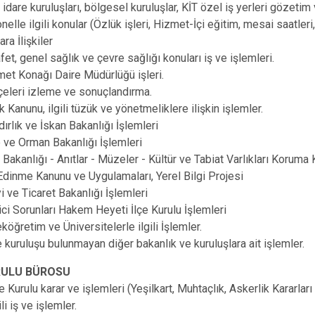
Sarıkamış
idare kuruluşları, bölgesel kuruluşlar, KİT özel iş yerleri gözetim 
elle ilgili konular (Özlük işleri, Hizmet-İçi eğitim, mesai saatleri,
Selim
ara İlişkiler
Susuz
fet, genel sağlık ve çevre sağlığı konuları iş ve işlemleri.
et Konağı Daire Müdürlüğü işleri.
çeleri izleme ve sonuçlandırma.
 Kanunu, ilgili tüzük ve yönetmeliklere ilişkin işlemler.
ırlık ve İskan Bakanlığı İşlemleri
 ve Orman Bakanlığı İşlemleri
 Bakanlığı - Anıtlar - Müzeler - Kültür ve Tabiat Varlıkları Koruma 
 Edinme Kanunu ve Uygulamaları, Yerel Bilgi Projesi
i ve Ticaret Bakanlığı İşlemleri
ici Sorunları Hakem Heyeti İlçe Kurulu İşlemleri
köğretim ve Üniversitelerle ilgili İşlemler.
e kuruluşu bulunmayan diğer bakanlık ve kuruluşlara ait işlemler.
RULU BÜROSU
re Kurulu karar ve işlemleri (Yeşilkart, Muhtaçlık, Askerlik Kararla
gili iş ve işlemler.