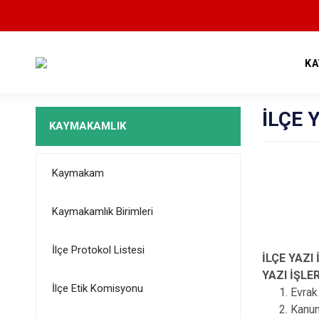
KA
İLÇE 
KAYMAKAMLIK
Kaymakam
Kaymakamlık Birimleri
İlçe Protokol Listesi
İLÇE YAZ
YAZI İŞL
İlçe Etik Komisyonu
Evrak
Kanunl