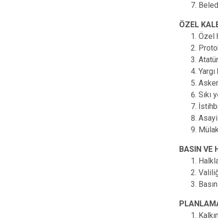
Beledi
ÖZEL KAL
Özel 
Proto
Atatür
Yargı 
Askeri
Sıkı 
İstihb
Asayi
Mülaka
BASIN VE 
Halkla
Valil
Basın 
PLANLAMA
Kalkı