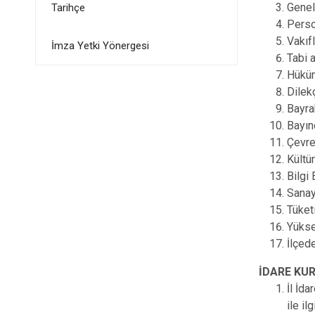
Genel 
Tarihçe
Person
Vakıfl
İmza Yetki Yönergesi
Tabi a
Hüküm
Dilek
Bayrak
Bayınd
Çevre
Kültür
Bilgi
Sanay
Tüket
Yükse
İlçed
İDARE KU
İl İda
ile il