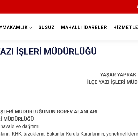
YMAKAMLIK
SUSUZ
MAHALLİ İDARELER
HİZMETLE
Kars
YAZI İŞLERİ MÜDÜRLÜĞÜ
YAŞAR YAPRAK
İLÇE YAZI İŞLERİ MÜD
Akyaka
Arpaçay
I İŞLERİ MÜDÜRLÜĞÜNÜN GÖREV ALANLARI
Digor
ERİ MÜDÜRLÜĞÜ
 havale ve dağıtımı
Kağızman
arın, KHK, tüzüklerin, Bakanlar Kurulu Kararlarının, yönetmeliklerin