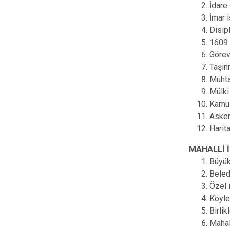
İdare
İmar 
Disipl
1609 s
Görev
Taşınm
Muhta
Mülki 
Kamula
Asker
Harita
MAHALLİ 
Büyükş
Beledi
Özel i
Köyler
Birlik
Mahal