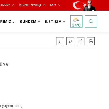
e-Devlet
İçişleri Bakanlığı
Kars
RİMİZ
GÜNDEM
İLETİŞİM
24
°C
ÜR V.
 yayımı, ilanı,