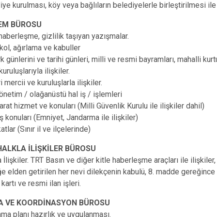
ye kurulması, köy veya bağlıların belediyelerle birleştirilmesi ile i
EM BÜROSU
haberleşme, gizlilik taşıyan yazışmalar.
kol, ağırlama ve kabuller
k günlerini ve tarihi günleri, milli ve resmi bayramları, mahalli kur
kuruluşlarıyla ilişkiler.
 mercii ve kuruluşlarla ilişkiler.
yönetim / olağanüstü hal iş / işlemleri
arat hizmet ve konuları (Milli Güvenlik Kurulu ile ilişkiler dahil)
ş konuları (Emniyet, Jandarma ile ilişkiler)
tlar (Sınır il ve ilçelerinde)
HALKLA İLİŞKİLER BÜROSU
 İlişkiler. TRT Basın ve diğer kitle haberleşme araçları ile ilişkiler,
iğe elden getirilen her nevi dilekçenin kabulü, 8. madde gereğince 
kartı ve resmi ilan işleri.
 VE KOORDİNASYON BÜROSU
nma planı hazırlık ve uygulanması.