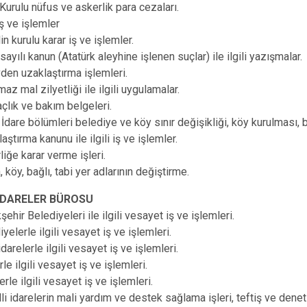
 Kurulu nüfus ve askerlik para cezaları.
iş ve işlemler
in kurulu karar iş ve işlemler.
ayılı kanun (Atatürk aleyhine işlenen suçlar) ile ilgili yazışmalar.
den uzaklaştırma işlemleri.
az mal zilyetliği ile ilgili uygulamalar.
çlık ve bakım belgeleri.
İdare bölümleri belediye ve köy sınır değişikliği, köy kurulması, ba
ştırma kanunu ile ilgili iş ve işlemler.
liğe karar verme işleri.
, köy, bağlı, tabi yer adlarının değiştirme.
İDARELER BÜROSU
ehir Belediyeleri ile ilgili vesayet iş ve işlemleri.
yelerle ilgili vesayet iş ve işlemleri.
darelerle ilgili vesayet iş ve işlemleri.
le ilgili vesayet iş ve işlemleri.
lerle ilgili vesayet iş ve işlemleri.
li idarelerin mali yardım ve destek sağlama işleri, teftiş ve deneti