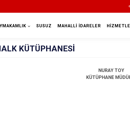
YMAKAMLIK
SUSUZ
MAHALLİ İDARELER
HİZMETLE
Kars
 HALK KÜTÜPHANESİ
NURAY TOY
KÜTÜPHANE MÜDÜR
Akyaka
Arpaçay
Digor
Kağızman