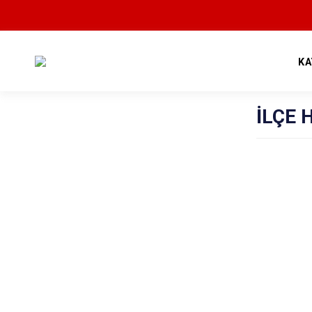
KA
İLÇE