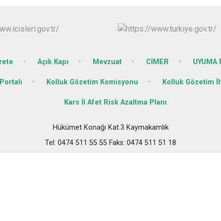
Sarıkamış
Selim
Susuz
zete
Açık Kapı
Mevzuat
CİMER
UYUMA P
Portalı
Kolluk Gözetim Komisyonu
Kolluk Gözetim İ
Kars İl Afet Risk Azaltma Planı
Hükümet Konağı Kat.3 Kaymakamlık
Tel: 0474 511 55 55 Faks: 0474 511 51 18