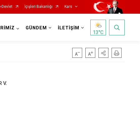
e-Devlet
İçişleri Bakanlığı
Kars
RİMİZ
GÜNDEM
İLETİŞİM
13
°C
 V.